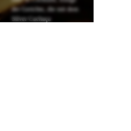
der Gerichte, die mit dem
Silver Cachaça
harmonieren, sind: Tilapia-
Filets, Kabeljau-Kuchen;
Toasts mit Briekäse-Pâté
oder geräuchertem
Thunfisch; gefüllte Crêpes
mit Meeresfrüchten; und
auch japanische Gerichte
wie Sushi, Sashimi,
Temaki, Fisch-Tortilla mit
Meeresfrüchten und
andere. Der, mit dem