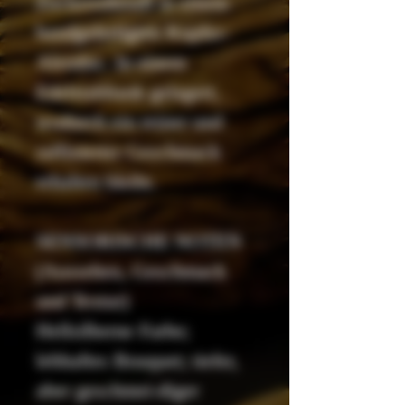
Zuckerrohrsaft in einem
handgefertigten Kupfer-
Alembic. In einem
Edelstahltank gelagert,
wodurch ein reiner und
raffinierter Geschmack
erhalten bleibt.
SENSORISCHE NOTEN
(Aussehen, Geschmack
und Textur)
Hellsilberne Farbe;
lebhaftes Bouquet; tiefer,
aber geschmei-diger