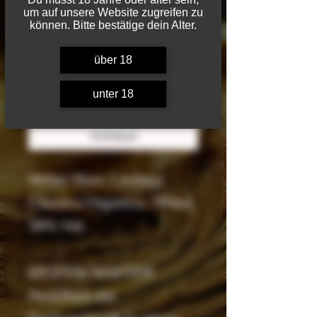
um auf unsere Website zugreifen zu
können. Bitte bestätige dein Alter.
Anzahl
*
über 18
unter 18
In den Warenkorb
Sofortkauf
Weber Haus Cachaça
Classica Organica, 700ml,
38% Vol.
EIGENSCHAFTEN
Destilliert aus