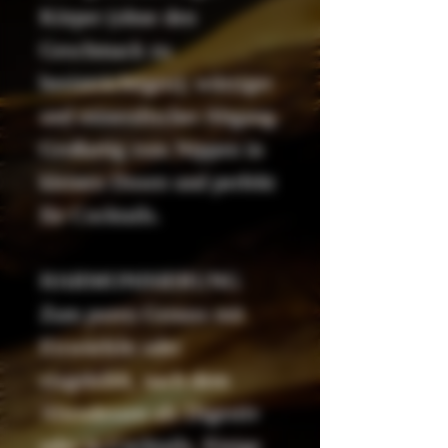
Körper (ohne den
Geschmack zu
beeinträchtigen); würziger
und mineralischer Abgang.
Großartig zum Nippen in
kleinen Dosen und perfekt
für Cocktails.
HARMONISIERUNG
Zum puren Genuss mit
Eiswürfeln oder
eisgekühlt, nach dem
Abendessen als Digestiv
oder in Cocktails. Einige