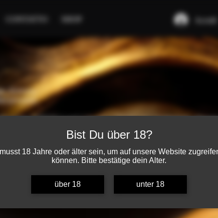
CONTATTO
SHOP
Accedi
o, Svizzera.
lati premium.
tificazione WSET® Level 2 Award in Spirits) ed è il principale referente 
tatore esclusivo delle cachaça premium Weber Haus per la Svizzera.
Bist Du über 18?
musst 18 Jahre oder älter sein, um auf unsere Website zugreife
können. Bitte bestätige dein Alter.
über 18
unter 18