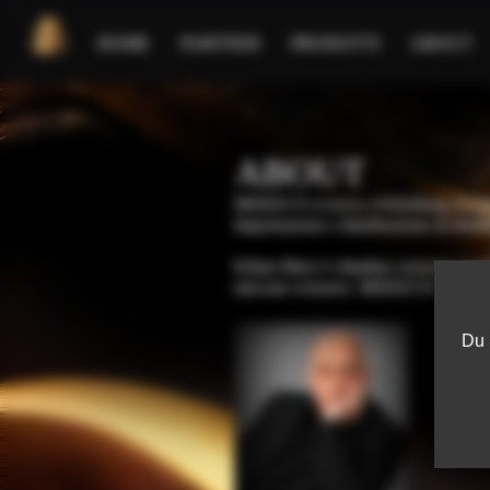
HOME
PARTNER
PRODOTTI
ABOUT
ABOUT
MERZCO si trova a Kilchberg-Zurig
Importazione e distribuzione di distil
Kilian Merz è cittadino svizzero (cer
mercato svizzero. MERZCO è l’impor
Du 