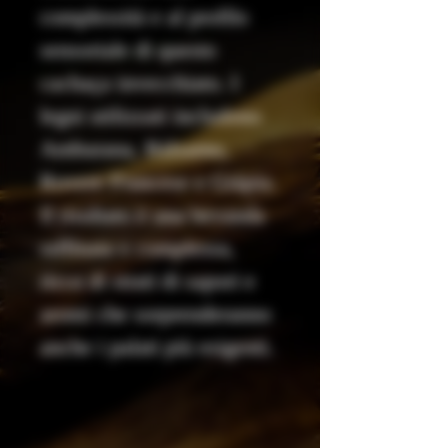
complessità e al profilo
sensoriale di questo
cachaça invecchiato. I
legni utilizzati includono
Amburana, Bálsamo,
Rovere Francese e Grápia.
Il risultato è una bevanda
raffinata e complessa,
ricca di strati di sapori e
aromi che sorprenderanno
anche i palati più esigenti.