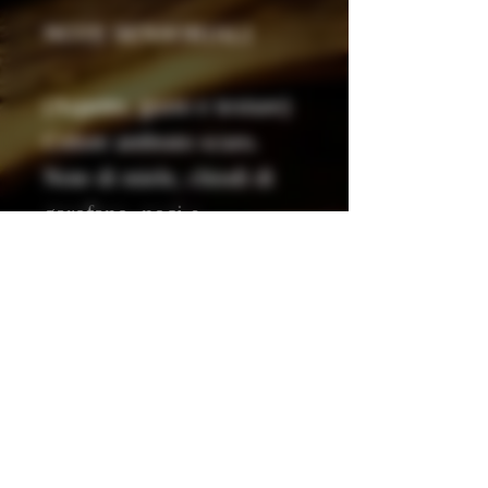
NOTE SENSORIALI
(Aspetto, gusto e texture)
Colore ambrato scuro.
Note di miele, chiodi di
garofano, noci e
albicocche. Pregiati legni
che conferiscono un aroma
unico.
ABBINAMENTI