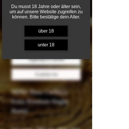
Du musst 18 Jahre oder älter sein,
Vol.
um auf unsere Website zugreifen zu
können. Bitte bestätige dein Alter.
Prezzo
660,00 CHF
über 18
Quantità
*
unter 18
Aggiungi al carrello
Acquista ora
Weber Haus Cachaça
Extra Premium Single
Barrel,