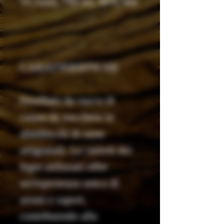
10 Anni, 700 ml, 40% Vol.
CARATTERISTICHE
Distillato da succo di
canna da zucchero in
alambicchi di rame
artigianali. La varietà dei
legni utilizzati offre
un'esperienza unica di
aromi e sapori,
contribuendo alla